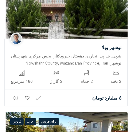
نوشهر ویلا
بندپی, بند پی, نجارده, دهستان خیرودکنار, بخش مرکزی شهرستان
نوشهر, Nowshahr County, Mazandaran Province, Iran
2 تخته
2 حمام
2 گاراژ
180 مترمربع
6 میلیارد تومان
برای فروش
خرید
فروش