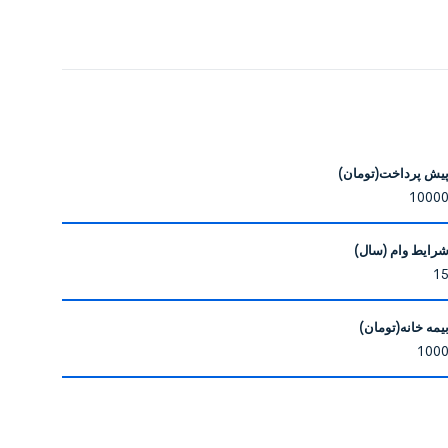
یش پرداخت(تومان)
رایط وام (سال)
یمه خانه(تومان)