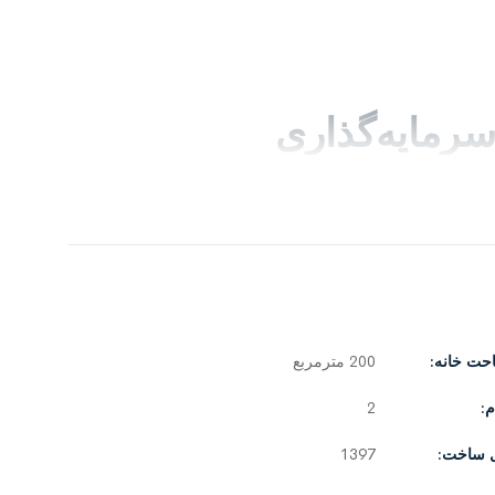
سرمایه‌گذاری
حت خانه:
200 مترمربع
:
2
 ساخت:
1397