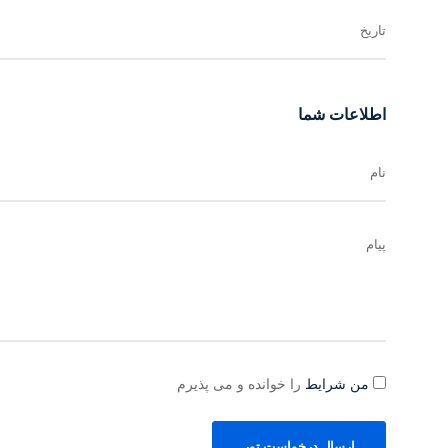
امکانات و ویژگی‌های خاص ویلا
تاریخ
طراحی و محیط
اطلاعات شما
پلان زیبا، دلنشین و کاربردی
دو خواب مستر با نورگیری عالی
نام
سرویس عمومی مجزا
محیطی مستقل، امن و آرام
دو چاه عمیق و نیمه‌عمیق مجهز به پمپ
پیام
سیستم تصفیه آب و زیرسینک
ویلای مبله تحویل داده می‌شود
این خانه برای کسانی که به دنبال
خرید ویلا نوشهر فراشکلا
با محیطی
دنج هستند، یک انتخاب بی‌رقیب محسوب می‌شود. سکوت دلنشین، ام
این ویلا را به پناهگاهی برای روزهای شلوغ زندگی تبدیل کرده است.
من شرایط
را خوانده و می پذیرم
مزایای سرمایه‌گذاری
ارسال درخواست تور