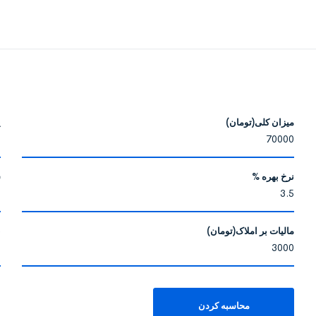
میزان کلی(تومان)
پ
رد.
نرخ بهره %
ش
مالیات بر املاک(تومان)
ب
محاسبه کردن