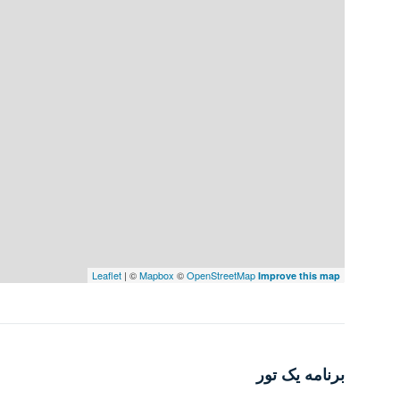
آدرس
فراشکلا – نوشهر
(آدرس دقیق هنگام بازدید ارائه می‌شود)
قیمت ویلا
جزئیات قیمت
مبلغ کل:
۷٬۵۰۰٬۰۰۰٬۰۰۰ تومان
Leaflet
| ©
Mapbox
©
OpenStreetMap
Improve this map
قیمت هر متر:
۳۷٬۵۰۰٬۰۰۰ تومان
با توجه به موقعیت ممتاز، سند معتبر و امکانات کامل، این ملک یکی ا
خرید ویلا نوشهر فراشکلا
به شمار می‌رود. ارزش افزوده منطقه، آ
و روند توسعه منطقه آزاد مازندران، این خرید را به یک سرمایه‌گذاری 
برنامه یک تور