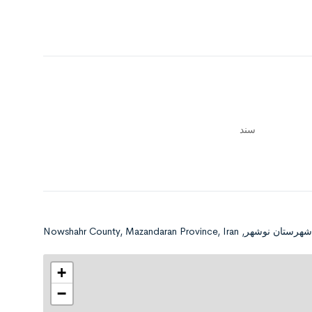
سند
+
−