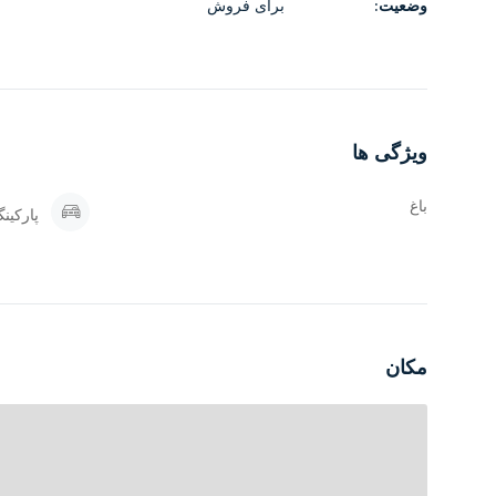
وضعیت:
برای فروش
ویژگی‌های فنی و متراژ
متراژ زمین:
200 متر
متراژ بنا:
100 متر
ویژگی ها
نوع ویلا:
فلت سنددار
اتاق‌ها:
2 خواب مستر
باغ
پارکین
سال ساخت:
1397
پارکینگ:
1
انباری:
دارد
وضعیت اسناد و مدارک
مکان
سند:
تک‌برگ عرصه با بنای احداثی
جواز ساخت:
دارد
پایان کار:
دارد