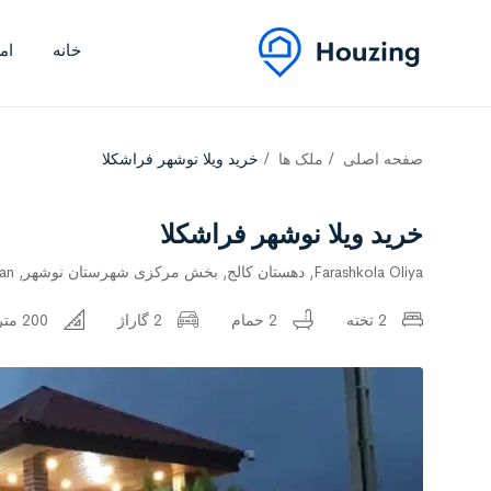
خانه
ام
صفحه اصلی
ملک ها
خرید ویلا نوشهر فراشکلا
خرید ویلا نوشهر فراشکلا
Farashkola Oliya, دهستان کالج, بخش مرکزی شهرستان نوشهر, Nowshahr County, Mazandaran Province, Iran
2 تخته
2 حمام
2 گاراژ
200 مترمربع