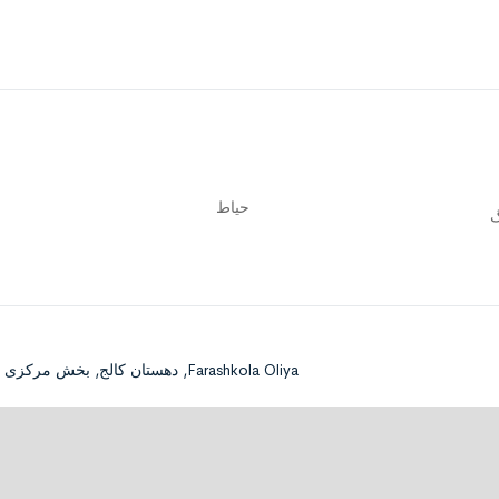
حیاط
گ
Farashkola Oliya, دهستان کالج, بخش مرکزی شهرستان نوشهر, Nowshahr County, Mazandaran Province, Iran