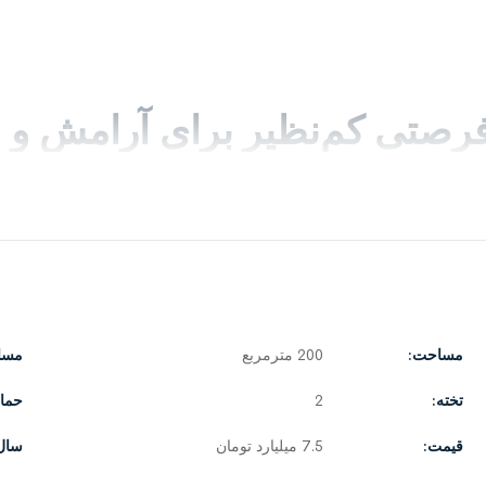
 فرصتی کم‌نظیر برای آرامش و 
 این ویلای فلت سنددار
ست. خانه‌ای مستقل، امن و سرشار از سکوت
ت به شما هدیه می‌دهد.
مساحت:
200 مترمربع
مسا
ما
خرید ویلا نوشهر فراشکلا
باشد،
تخته:
2
حمام
قیمت:
7.5 میلیارد تومان
سال