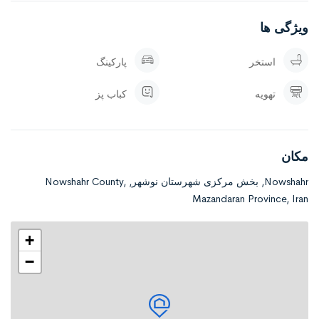
ویژگی ها
زیربنا 500 متر
استخر
پارکینگ
دوخواب مستر
آب
تهویه
کباب پز
برق
مکان
گاز
Nowshahr, بخش مرکزی شهرستان نوشهر, Nowshahr County,
استخر تصفیه فعال
Mazandaran Province, Iran
آلاچیق
+
باربیکیو
−
آتشکده
نور پردازی نما ومحوطه