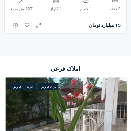
2 تخته
1 حمام
1 گاراژ
207 مترمربع
15 میلیارد تومان
املاک فرعی
برای فروش
خرید
فروش