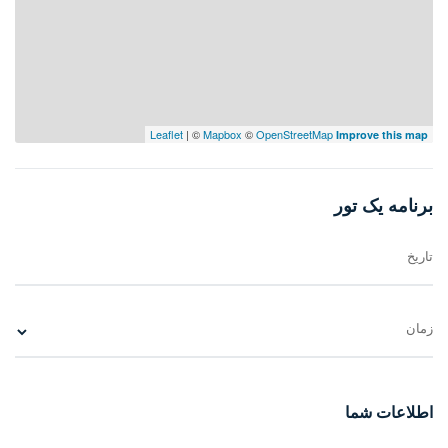
۱- ورودی ویلا :
ویلا مدرن نوشهر
Leaflet
| ©
Mapbox
©
OpenStreetMap
Improve this map
اولین مکانی که در یک ویلا مشاهده می شود ورودی ویلا است که نشان
دهنده کیفیت ویلا می باشد . ورودی مانند یک فیلتر فضای خارج را از
برنامه یک تور
فضاهای داخلی ویلا جدا می کند و محل قرار گیری ورودی در ویلا باید به
گونه ای باشد که دسترسی راحت به کل فضاها ایجاد شود .
تاریخ
۲- آشپزخانه در ویلا :
زمان
آشپزخانه به دلیل اینکه مکانی برای سرویس دهی به تمام فضاهای ویلا
است باید در نزدیکی ورودی قرار بگیرد .
اطلاعات شما
۳- غذا خوری در ویلا :