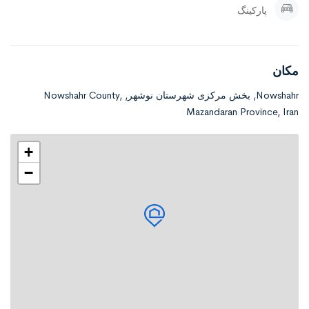
پارکینگ
بسیاری دارد
باید دقت داشته باشید که کیفیت مصالح به کار گرفته شده در ویلا مناسب
باشد
مکان
و ساختمان با توجه به بارندگی‌های مرتب و وجود رطوبت،
Nowshahr, بخش مرکزی شهرستان نوشهر, Nowshahr County,
Mazandaran Province, Iran
استحکام لازم را دارا باشد. علاوه بر استحکام زیبایی نمای داخلی و
بیرونی ویلا نیز مهم است که طراحی زیبایی داشته باشد.
+
باید توجه کنید که بسیاری از فروشندگان ظاهر زیبایی از ویلا درست
−
می‌کنند
که شما با دیدن نمای ظاهری جذب آن می‌شوید و به کل مصالح و سازه را
از یاد می‌برید.
پس باید با کمی زیرکی مواردی مانند متریال و مصالح مصرفی برای
ساخت ویلا، سازه ویلا، محلی که ویلا در آن قرار دارد،
حیاط ویلا، خیابان های شلوغ اطراف ویلا و غیره را که به سختی قابلیت