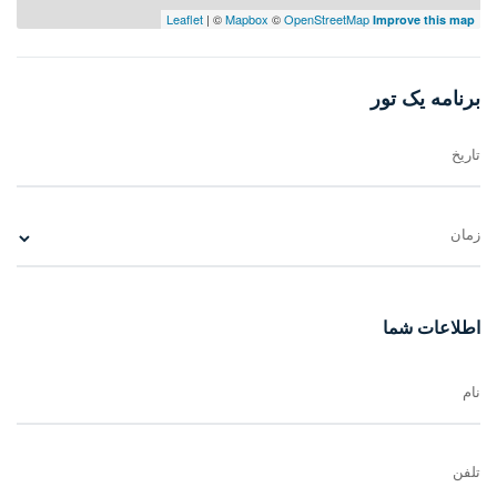
Leaflet
| ©
Mapbox
©
OpenStreetMap
Improve this map
تغییر دارند بررسی کنیم.
برنامه یک تور
امکانات منطقه برای خرید ویلا در نوشهر
تاریخ
یکی از عوامل تعیین کننده دیگر برای خرید ویلا در نوشهر امکانات
منطقه‌ای است
زمان
که ویلا در آن قرار دارد. برای مثال اگر شما شغل ثابتی در شهر خودتان
داشته باشید
اطلاعات شما
نگرانی اشتغال و رفت و آمد و حمل و نقل را نخواهید داشت.
نام
اما اگر برای کار بخواهید به این منطقه بیایید باید در جایی اقدام به خرید
کنید که فرصت‌های شغلی بیشتری پیش رویتان باشد،
تمرکز جمعیت بالاتر و حقوق بهتری داشته باشد و در عین حال هزینه‌های
تلفن