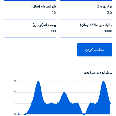
نرخ بهره %
شرایط وام (سال)
پس باید تحقیقات خود را در این زمینه از محلی‌های آن منطقه انجام دهید
تا بودجه شما به هدر نرود.
مالیات بر املاک(تومان)
بیمه خانه(تومان)
مشورت با کارشناس خرید ملک در نوشهر
پیش از اقدام به خرید ویلا در نوشهر بهتر است از کمک یک مشاور املاک
محاسبه کردن
با تجربه در آن منطقه استفاده کنید
چرا که اگر بومی آن منطقه هم نباشید و با کاربری زمین‌های نوشهر
آشنایی نداشته باشید،
مشاهده صفحه
در معاملات خود، دچار ضرر و زیان خواهید شد. برای مثال برخی از
زمین‌ها و ویلاهای نوشهر فاقد سند رسمی هستند
و تنها با مشورت یک متخصص می‌توانید جلوی ضررهای احتمالی را بگیرید.